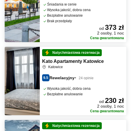
Śniadania w cenie
Wysoka jakość, dobra cena
Bezpłatne anulowanie
Brak przedpłaty
373 zł
od
2 osoby, 1 noc
Cena gwarantowana
Natychmiastowa rezerwacja
Kato Apartamenty Katowice
Katowice
Rewelacyjny
9.5
24 opinie
Wysoka jakość, dobra cena
Bezpłatne anulowanie
230 zł
od
2 osoby, 1 noc
Cena gwarantowana
Natychmiastowa rezerwacja