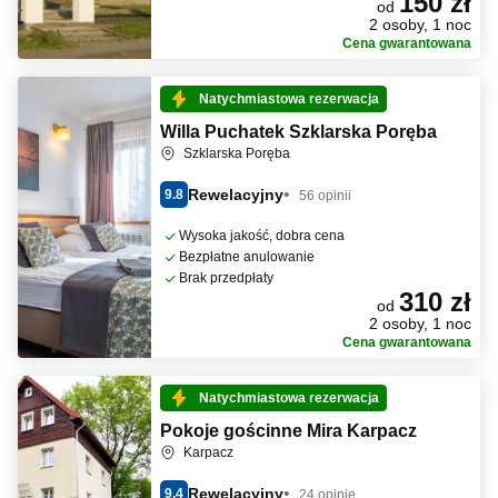
150 zł
od
2 osoby, 1 noc
Cena gwarantowana
Natychmiastowa rezerwacja
Willa Puchatek Szklarska Poręba
Szklarska Poręba
Rewelacyjny
9.8
56 opinii
Wysoka jakość, dobra cena
Bezpłatne anulowanie
Brak przedpłaty
310 zł
od
2 osoby, 1 noc
Cena gwarantowana
Natychmiastowa rezerwacja
Pokoje gościnne Mira Karpacz
Karpacz
Rewelacyjny
9.4
24 opinie