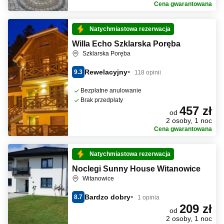
Cena gwarantowana
Natychmiastowa rezerwacja
Willa Echo Szklarska Poręba
Szklarska Poręba
Rewelacyjny
9.3
118 opinii
Bezpłatne anulowanie
Brak przedpłaty
457 zł
od
2 osoby, 1 noc
Cena gwarantowana
Natychmiastowa rezerwacja
Noclegi Sunny House Witanowice
Witanowice
Bardzo dobry
8.7
1 opinia
209 zł
od
2 osoby, 1 noc