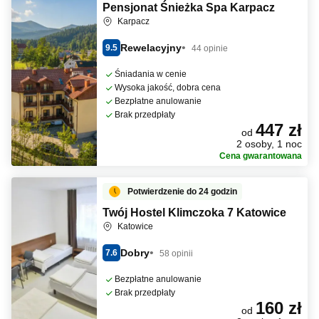
Pensjonat Śnieżka Spa Karpacz
Karpacz
Rewelacyjny
9.5
44 opinie
Śniadania w cenie
Wysoka jakość, dobra cena
Bezpłatne anulowanie
Brak przedpłaty
447 zł
od
2 osoby, 1 noc
Cena gwarantowana
Potwierdzenie do 24 godzin
Twój Hostel Klimczoka 7 Katowice
Katowice
Dobry
7.6
58 opinii
Bezpłatne anulowanie
Brak przedpłaty
160 zł
od