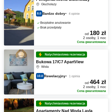
Głuchołazy
Bardzo dobry
8.0
4 opinie
Bezpłatne anulowanie
Brak przedpłaty
180 zł
od
2 osoby, 1 noc
Cena gwarantowana
Natychmiastowa rezerwacja
Bukowa 17/C7 ApartView
Wisła
Rewelacyjny
10.0
1 opinia
464 zł
od
2 osoby, 1 noc
Cena gwarantowana
Natychmiastowa rezerwacja
Apartamenty Nad Wodą Layla