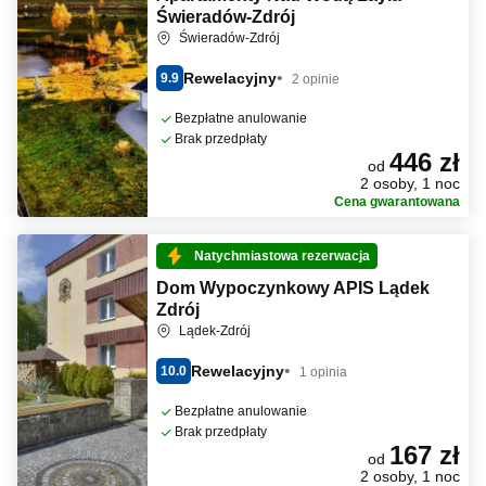
Świeradów-Zdrój
Świeradów-Zdrój
Rewelacyjny
9.9
2 opinie
Bezpłatne anulowanie
Brak przedpłaty
446 zł
od
2 osoby, 1 noc
Cena gwarantowana
Natychmiastowa rezerwacja
Dom Wypoczynkowy APIS Lądek
Zdrój
Lądek-Zdrój
Rewelacyjny
10.0
1 opinia
Bezpłatne anulowanie
Brak przedpłaty
167 zł
od
2 osoby, 1 noc