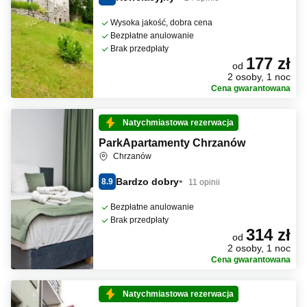
Wysoka jakość, dobra cena
Bezpłatne anulowanie
Brak przedpłaty
177 zł
od
2 osoby, 1 noc
Cena gwarantowana
Natychmiastowa rezerwacja
ParkApartamenty Chrzanów
Chrzanów
Bardzo dobry
8.9
11 opinii
Bezpłatne anulowanie
Brak przedpłaty
314 zł
od
2 osoby, 1 noc
Cena gwarantowana
Natychmiastowa rezerwacja