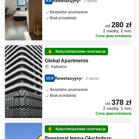
Rewelacyjny
9.9
3 opinie
Bezpłatne anulowanie
Brak przedpłaty
280 zł
od
2 osoby, 1 noc
Cena gwarantowana
Natychmiastowa rezerwacja
Global Apartments
Katowice
Rewelacyjny
10.0
3 opinie
Bezpłatne anulowanie
Brak przedpłaty
378 zł
od
2 osoby, 1 noc
Cena gwarantowana
Natychmiastowa rezerwacja
Pensjonat Iwona Głuchołazy