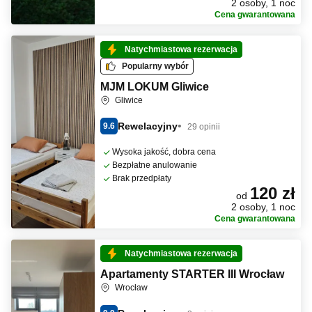
2 osoby, 1 noc
Cena gwarantowana
Natychmiastowa rezerwacja
Popularny wybór
MJM LOKUM Gliwice
Gliwice
Rewelacyjny
9.6
29 opinii
Wysoka jakość, dobra cena
Bezpłatne anulowanie
Brak przedpłaty
120 zł
od
2 osoby, 1 noc
Cena gwarantowana
Natychmiastowa rezerwacja
Apartamenty STARTER III Wrocław
Wrocław