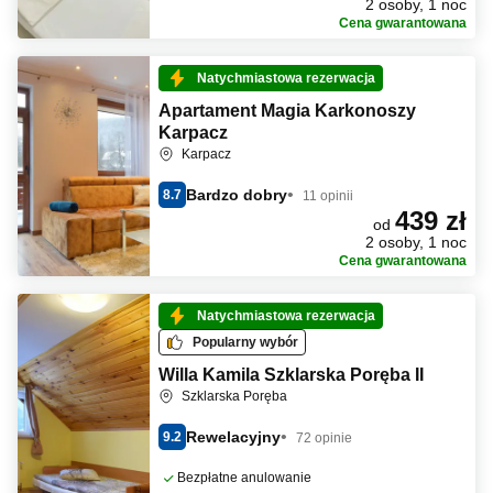
2 osoby, 1 noc
Cena gwarantowana
Natychmiastowa rezerwacja
Apartament Magia Karkonoszy
Karpacz
Karpacz
Bardzo dobry
8.7
11 opinii
439 zł
od
2 osoby, 1 noc
Cena gwarantowana
Natychmiastowa rezerwacja
Popularny wybór
Willa Kamila Szklarska Poręba II
Szklarska Poręba
Rewelacyjny
9.2
72 opinie
Bezpłatne anulowanie