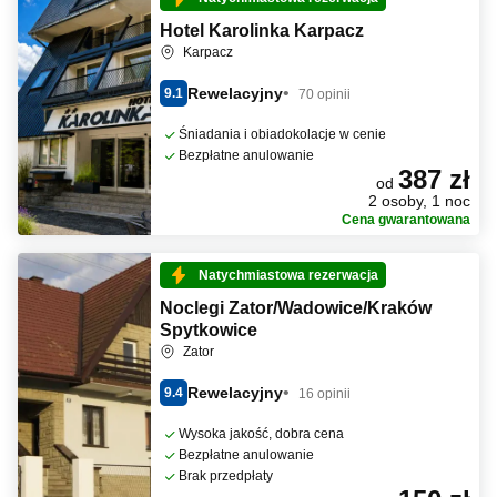
Hotel Karolinka Karpacz
Karpacz
Rewelacyjny
9.1
70 opinii
Śniadania i obiadokolacje w cenie
Bezpłatne anulowanie
387 zł
od
2 osoby, 1 noc
Cena gwarantowana
Natychmiastowa rezerwacja
Noclegi Zator/Wadowice/Kraków
Spytkowice
Zator
Rewelacyjny
9.4
16 opinii
Wysoka jakość, dobra cena
Bezpłatne anulowanie
Brak przedpłaty