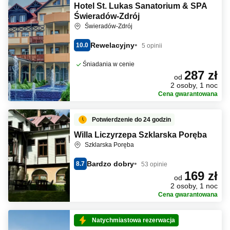
Hotel St. Lukas Sanatorium & SPA
Świeradów-Zdrój
Świeradów-Zdrój
Rewelacyjny
10.0
5 opinii
Śniadania w cenie
287 zł
od
2 osoby, 1 noc
Cena gwarantowana
Potwierdzenie do 24 godzin
Willa Liczyrzepa Szklarska Poręba
Szklarska Poręba
Bardzo dobry
8.7
53 opinie
169 zł
od
2 osoby, 1 noc
Cena gwarantowana
Natychmiastowa rezerwacja