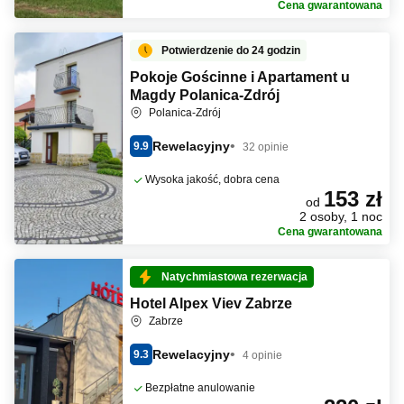
Cena gwarantowana
Potwierdzenie do 24 godzin
Pokoje Gościnne i Apartament u
Magdy Polanica-Zdrój
Polanica-Zdrój
Rewelacyjny
9.9
32 opinie
Wysoka jakość, dobra cena
153 zł
od
2 osoby, 1 noc
Cena gwarantowana
Natychmiastowa rezerwacja
Hotel Alpex Viev Zabrze
Zabrze
Rewelacyjny
9.3
4 opinie
Bezpłatne anulowanie