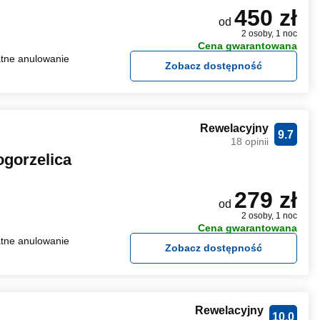
450 zł
od
2 osoby, 1 noc
Cena gwarantowana
tne anulowanie
Zobacz dostępność
Rewelacyjny
9.7
18 opinii
ogorzelica
279 zł
od
2 osoby, 1 noc
Cena gwarantowana
tne anulowanie
Zobacz dostępność
Rewelacyjny
10.0