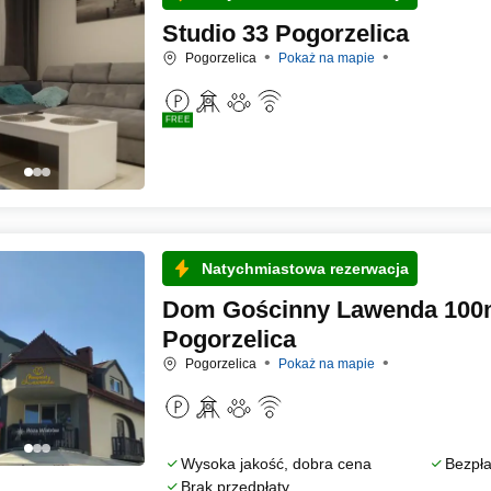
Studio 33 Pogorzelica
Pogorzelica
Pokaż na mapie
FREE
Natychmiastowa rezerwacja
Dom Gościnny Lawenda 100m
Pogorzelica
Pogorzelica
Pokaż na mapie
Wysoka jakość, dobra cena
Bezpła
Brak przedpłaty