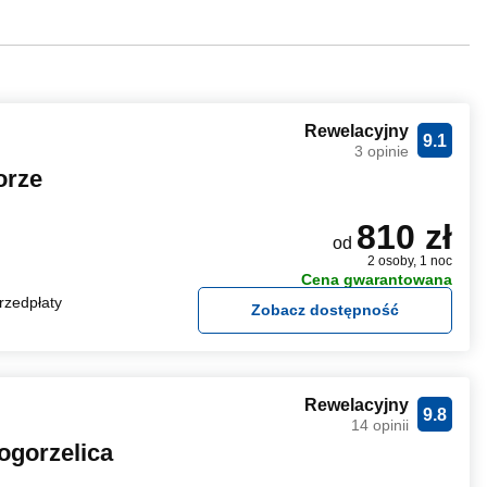
Rewelacyjny
9.1
3 opinie
orze
810 zł
od
2 osoby, 1 noc
Cena gwarantowana
rzedpłaty
Zobacz dostępność
Rewelacyjny
9.8
14 opinii
ogorzelica