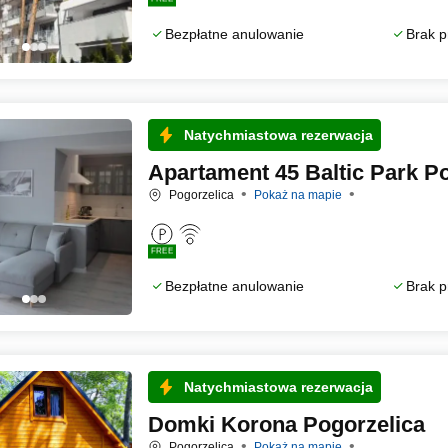
Bezpłatne anulowanie
Brak p
Natychmiastowa rezerwacja
Apartament 45 Baltic Park P
Pogorzelica
Pokaż na mapie
FREE
Bezpłatne anulowanie
Brak p
Natychmiastowa rezerwacja
Domki Korona Pogorzelica
Pogorzelica
Pokaż na mapie