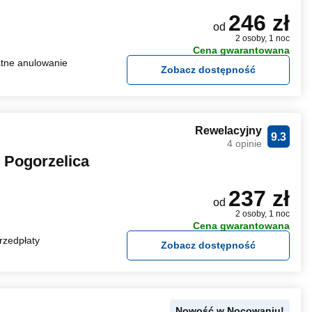
246 zł
od
2 osoby, 1 noc
Cena gwarantowana
tne anulowanie
Zobacz dostępność
Rewelacyjny
9.3
4 opinie
 Pogorzelica
237 zł
od
2 osoby, 1 noc
Cena gwarantowana
rzedpłaty
Zobacz dostępność
Nowość w Nocowaniu!