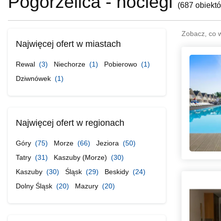
Pogorzelica - noclegi
(
687 obiekt
Zobacz, co 
Najwięcej ofert w miastach
Rewal
(3)
Niechorze
(1)
Pobierowo
(1)
Dziwnówek
(1)
Najwięcej ofert w regionach
Góry
(75)
Morze
(66)
Jeziora
(50)
Tatry
(31)
Kaszuby (Morze)
(30)
Kaszuby
(30)
Śląsk
(29)
Beskidy
(24)
Dolny Śląsk
(20)
Mazury
(20)