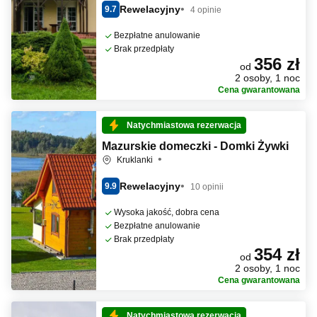
Rewelacyjny
9.7
4 opinie
Bezpłatne anulowanie
Brak przedpłaty
356 zł
od
2 osoby, 1 noc
Cena gwarantowana
Natychmiastowa rezerwacja
Mazurskie domeczki - Domki Żywki
Kruklanki
Rewelacyjny
9.9
10 opinii
Wysoka jakość, dobra cena
Bezpłatne anulowanie
Brak przedpłaty
354 zł
od
2 osoby, 1 noc
Cena gwarantowana
Natychmiastowa rezerwacja