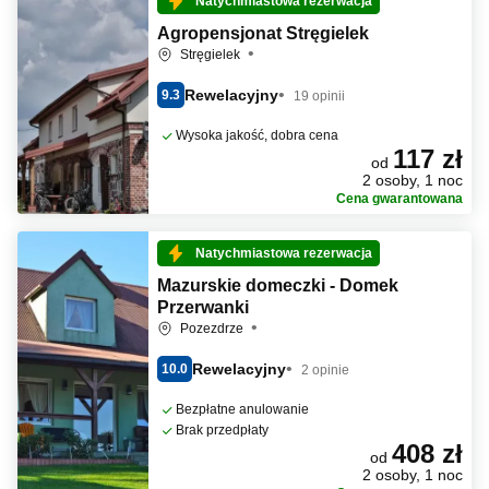
Natychmiastowa rezerwacja
Agropensjonat Stręgielek
Stręgielek
Rewelacyjny
9.3
19 opinii
Wysoka jakość, dobra cena
117 zł
od
2 osoby, 1 noc
Cena gwarantowana
Natychmiastowa rezerwacja
Mazurskie domeczki - Domek
Przerwanki
Pozezdrze
Rewelacyjny
10.0
2 opinie
Bezpłatne anulowanie
Brak przedpłaty
408 zł
od
2 osoby, 1 noc