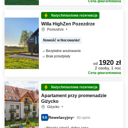
Cena gwarantowana
Natychmiastowa rezerwacja
Willa HighZen Pozezdrze
Pozezdrze
Nowość w Nocowaniu!
Bezpłatne anulowanie
Brak przedpłaty
1920 zł
od
2 osoby, 1 noc
Cena gwarantowana
Natychmiastowa rezerwacja
Apartament przy promenadzie
Giżycko
Giżycko
Rewelacyjny
9.6
60 opinii