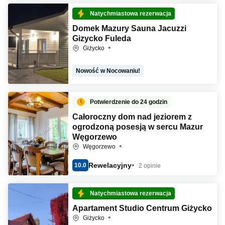
Natychmiastowa rezerwacja
Domek Mazury Sauna Jacuzzi
Gizycko Fuleda
Giżycko
Nowość w Nocowaniu!
Potwierdzenie do 24 godzin
Całoroczny dom nad jeziorem z
ogrodzoną posesją w sercu Mazur
Węgorzewo
Węgorzewo
Rewelacyjny
10.0
2 opinie
Natychmiastowa rezerwacja
Apartament Studio Centrum Giżycko
Giżycko