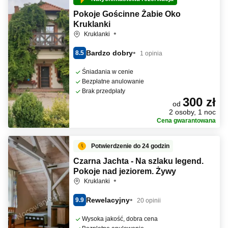
Pokoje Gościnne Żabie Oko
Kruklanki
Kruklanki
Bardzo dobry
8.5
1 opinia
Śniadania w cenie
Bezpłatne anulowanie
Brak przedpłaty
300 zł
od
2 osoby, 1 noc
Cena gwarantowana
Potwierdzenie do 24 godzin
Czarna Jachta - Na szlaku legend.
Pokoje nad jeziorem. Żywy
Kruklanki
Rewelacyjny
9.9
20 opinii
Wysoka jakość, dobra cena