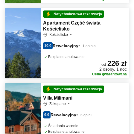
Natychmiastowa rezerwacja
Apartament Część świata
Kościelisko
Kościelisko
Rewelacyjny
10.0
1 opinia
Bezpłatne anulowanie
226 zł
od
2 osoby, 1 noc
Cena gwarantowana
Natychmiastowa rezerwacja
Villa Milimani
Zakopane
Rewelacyjny
9.9
6 opinii
Śniadania w cenie
Bezpłatne anulowanie