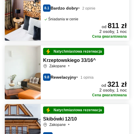
Bardzo dobry
8.1
2 opinie
Śniadania w cenie
811 zł
od
2 osoby, 1 noc
Cena gwarantowana
Natychmiastowa rezerwacja
Krzeptowskiego 33/16^
Zakopane
Rewelacyjny
9.8
1 opinia
321 zł
od
2 osoby, 1 noc
Cena gwarantowana
Natychmiastowa rezerwacja
Skibówki 12/10
Zakopane