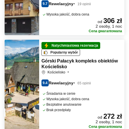
Rewelacyjny
9.7
19 opinii
Wysoka jakość, dobra cena
306 zł
od
2 osoby, 1 noc
Cena gwarantowana
Natychmiastowa rezerwacja
Popularny wybór
Górski Pałacyk kompleks obiektów
Kościelisko
Kościelisko
Rewelacyjny
9.4
65 opinii
Śniadania w cenie
Wysoka jakość, dobra cena
Bezpłatne anulowanie
Brak przedpłaty
272 zł
od
2 osoby, 1 noc
Cena gwarantowana