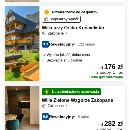
Potwierdzenie do 24 godzin
Popularny wybór
Willa przy Orliku Kościelisko
Zakopane
Rewelacyjny
9.9
132 opinie
Wysoka jakość, dobra cena
Bezpłatne anulowanie
176 zł
od
2 osoby, 1 noc
Cena gwarantowana
Natychmiastowa rezerwacja
Willa Zielone Wzgórze Zakopane
Zakopane
Rewelacyjny
9.9
5 opinii
282 zł
od
2 osoby, 1 noc