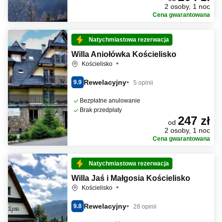
2 osoby, 1 noc
Cena gwarantowana
Natychmiastowa rezerwacja
Willa Aniołówka Kościelisko
Kościelisko
Rewelacyjny
9.9
5 opinii
Bezpłatne anulowanie
Brak przedpłaty
247 zł
od
2 osoby, 1 noc
Cena gwarantowana
Natychmiastowa rezerwacja
Willa Jaś i Małgosia Kościelisko
Kościelisko
Rewelacyjny
9.8
28 opinii