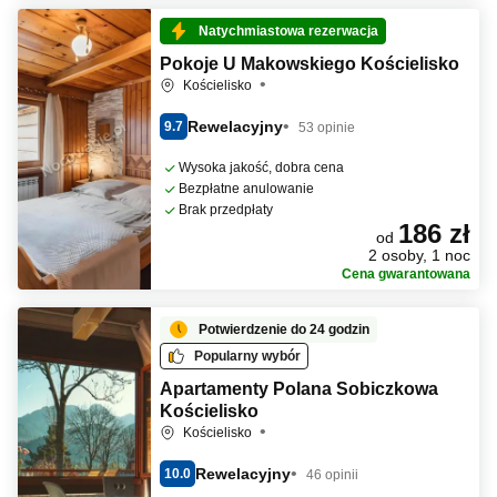
Natychmiastowa rezerwacja
Pokoje U Makowskiego Kościelisko
Kościelisko
Rewelacyjny
9.7
53 opinie
Wysoka jakość, dobra cena
Bezpłatne anulowanie
Brak przedpłaty
186 zł
od
2 osoby, 1 noc
Cena gwarantowana
Potwierdzenie do 24 godzin
Popularny wybór
Apartamenty Polana Sobiczkowa
Kościelisko
Kościelisko
Rewelacyjny
10.0
46 opinii