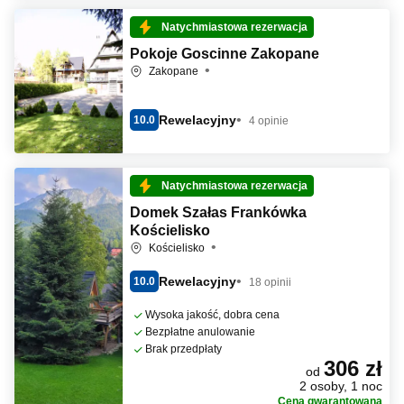
Natychmiastowa rezerwacja
Pokoje Goscinne Zakopane
Zakopane
Rewelacyjny
10.0
4 opinie
Natychmiastowa rezerwacja
Domek Szałas Frankówka
Kościelisko
Kościelisko
Rewelacyjny
10.0
18 opinii
Wysoka jakość, dobra cena
Bezpłatne anulowanie
Brak przedpłaty
306 zł
od
2 osoby, 1 noc
Cena gwarantowana