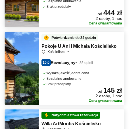
Bezpłatne anulowanie
Brak przedpłaty
444 zł
od
2 osoby, 1 noc
Cena gwarantowana
Potwierdzenie do 24 godzin
Pokoje U Ani i Michała Kościelisko
Kościelisko
Rewelacyjny
10.0
85 opinii
Wysoka jakość, dobra cena
Bezpłatne anulowanie
Brak przedpłaty
145 zł
od
2 osoby, 1 noc
Cena gwarantowana
Natychmiastowa rezerwacja
Willa ArtMontis Kościelisko